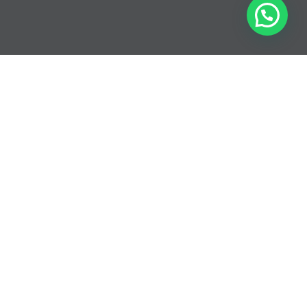
Contacto
Álamo, Guadalajara Jalisco, México
contacto@vemori.com
3313568367