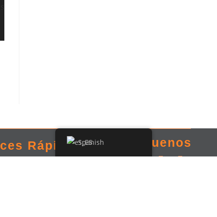
Síguenos
Spanish
aces Rápidos
ori
mori