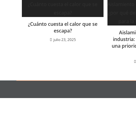
¿Cuánto cuesta el calor que se
escapa?
Aislami
industria:
julio 23, 2025
una priori
© 2024 Todos Los Derechos Reservados
Álamo,
Méxic
conta