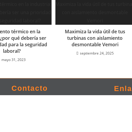
ento térmico en la
Maximiza la vida útil de tus
 ¿por qué debería ser
turbinas con aislamiento
dad para la seguridad
desmontable Vemori
laboral?
septiembre 24, 2025
mayo 31, 2023
Contacto
Enl
 Guadalajara Jalisco,
Servicios Vem
o
Productos Ve
cto@vemori.com
Sobre Vemori