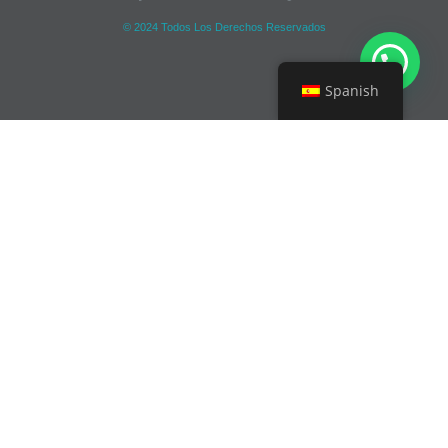
© 2024 Todos Los Derechos Reservados
Spanish
Contacto
Álamo, Guadalajara Jalisco, México
contacto@vemori.com
3313568367